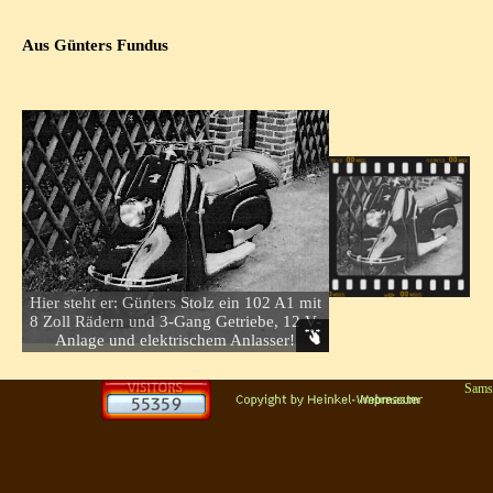
Aus Günters Fundus
Hier steht er: Günters Stolz ein 102 A1 mit
8 Zoll Rädern und 3-Gang Getriebe, 12 V-
Anlage und elektrischem Anlasser!
Sams
Zurück zum Seiteninhalt