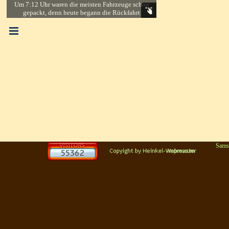
Um 7:12 Uhr waren die meisten Fahrzeuge schon
gepackt, denn heute begann die Rückfahrt
Menü überspringen
Sams
Zurück zum Seiteninhalt