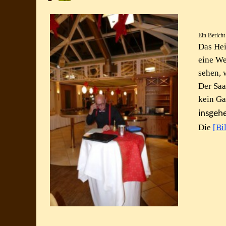
Ein Berich
Das Hei
eine We
sehen, 
Der Saa
kein Ga
insgehe
Die
[Bi