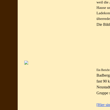
weil die
Hause um
Ladekont
überrede
Die Bild
Ein Berich
Badberg
fast 90 
Neustadt
Gruppe st
[Hier sin