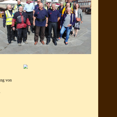
ung von
e