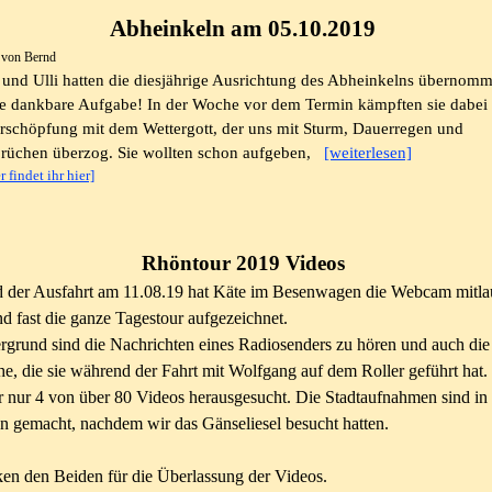
Abheinkeln
am 05.10.2019
t von Bernd
und Ulli hatten die diesjährige Ausrichtung des Abheinkelns übernom
e dankbare Aufgabe! In der Woche vor dem Termin kämpften sie dabei 
Erschöpfung mit dem Wettergott, der uns mit Sturm, Dauerregen und
rüchen überzog. Sie wollten schon aufgeben,
[weiterlesen]
r findet ihr hier]
Rhöntour 2019 Videos
 der Ausfahrt am 11.08.19 hat Käte im Besenwagen die Webcam mitla
nd fast die ganze Tagestour aufgezeichnet.
rgrund sind die Nachrichten eines Radiosenders zu hören und auch die
e, die sie während der Fahrt mit Wolfgang auf dem Roller geführt hat.
r nur 4 von über 80 Videos herausgesucht. Die Stadtaufnahmen sind in
n gemacht, nachdem wir das Gänseliesel besucht hatten.
en den Beiden für die Überlassung der Videos.