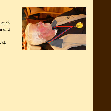
n auch
in und
ckt,