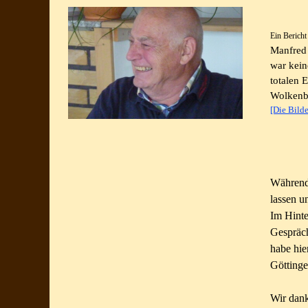
Ein Berich
Manfred 
war kein
totalen 
Wolkenb
[Die Bilde
Während
lassen u
Im Hinte
Gespräch
habe hie
Göttinge
Wir dank