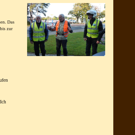
men. Das
bis zur
ufen
 Ich