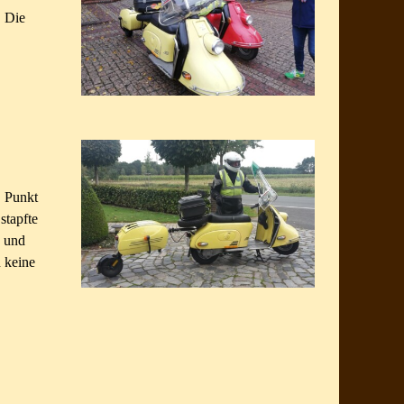
. Die
. Punkt
stapfte
s und
 keine