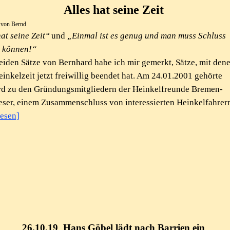
Alles hat seine Zeit
t von Bernd
hat seine Zeit“
und
„Einmal ist es genug und man muss Schluss
 können!“
eiden Sätze von Bernhard habe ich mir gemerkt, Sätze, mit dene
einkelzeit jetzt freiwillig beendet hat. Am 24.01.2001 gehörte
d zu den Gründungsmitgliedern der Heinkelfreunde Bremen-
ser, einem Zusammenschluss von interessierten Heinkelfahrer
lesen]
26.10.19
Hans Göbel lädt nach Barrien ein