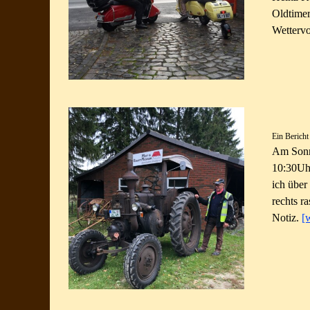
Oldtimer
Wetterv
Ein Bericht
Am Sonnt
10:30Uhr
ich über
rechts r
Notiz.
[