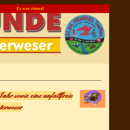
Es war einmal
▼
ahr sowie eine unfallfreie
terweser