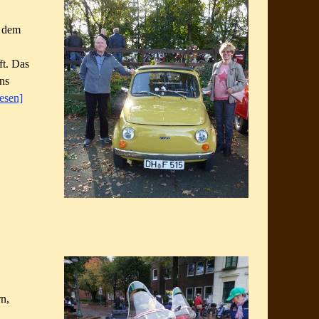
f dem
ft. Das
uns
lesen]
rn,