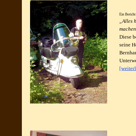
Ein Berich
„Alles 
machen
Diese b
seine H
Bernhar
Unterwe
[weiter