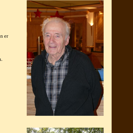
n er
n.