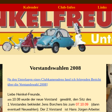
Menü überspringen
Kalender
Club-Infos
Links
▼
▼
Vorstandswahlen 2008
[In den Unterlagen eines Clubkameradens fand ich folgenden Bericht
über die Vorstandswahl 2008]
Liebe Heinkel-Freunde,
am
10.08 wurde der neue Vorstand gewählt, den Sitz des
1.Vorstandes bekleidet Jens Borchers
bis zum
07.10.09
(dann
eventuell Neuwahlen). Der 2.Vorstand ist Hans Jürgen Arbeiter.