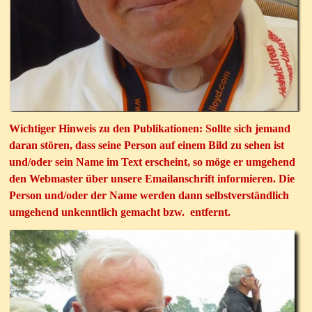
Wichtiger Hinweis zu den Publikationen: Sollte sich jemand
daran stören, dass seine Person auf einem Bild zu sehen ist
und/oder sein Name im Text erscheint, so möge er umgehend
den Webmaster über unsere Emailanschrift informieren. Die
Person und/oder der Name werden dann selbstverständlich
umgehend unkenntlich gemacht bzw. entfernt.
Bernd, falls nötig Kassierer
und ist für die Webseite verantwortlich