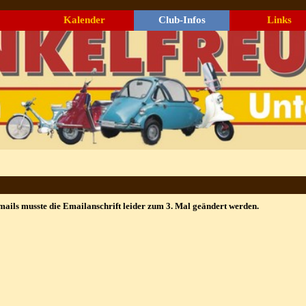
Menü überspringen
Kalender
Club-Infos
Links
▼
▼
ails musste die Emailanschrift leider zum 3. Mal geändert werden.