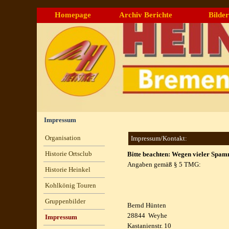
Direkt zum Seiteninhalt
Homepage
Archiv Berichte
Bilder
▼
Impressum
Menü überspringen
Organisation
Impressum/Kontakt:
Historie Ortsclub
Bitte beachten: Wegen vieler Spamm
Angaben gemäß § 5 TMG:
Historie Heinkel
Kohlkönig Touren
Gruppenbilder
▼
Bernd Hünten
28844 Weyhe
Impressum
Kastanienstr. 10